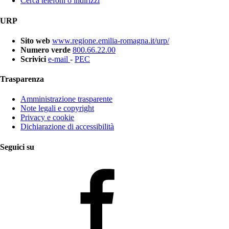
Cerca telefoni o indirizzi
URP
Sito web
www.regione.emilia-romagna.it/urp/
Numero verde
800.66.22.00
Scrivici
e-mail
-
PEC
Trasparenza
Amministrazione trasparente
Note legali e copyright
Privacy e cookie
Dichiarazione di accessibilità
Seguici su