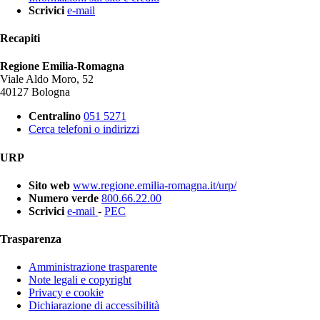
Scrivici
e-mail
Recapiti
Regione Emilia-Romagna
Viale Aldo Moro, 52
40127 Bologna
Centralino
051 5271
Cerca telefoni o indirizzi
URP
Sito web
www.regione.emilia-romagna.it/urp/
Numero verde
800.66.22.00
Scrivici
e-mail
-
PEC
Trasparenza
Amministrazione trasparente
Note legali e copyright
Privacy e cookie
Dichiarazione di accessibilità