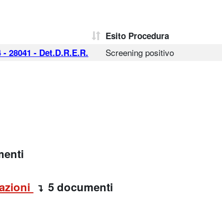
Esito Procedura
Screening positivo
 - 28041 - Det.D.R.E.R.
menti
azioni
5 documenti